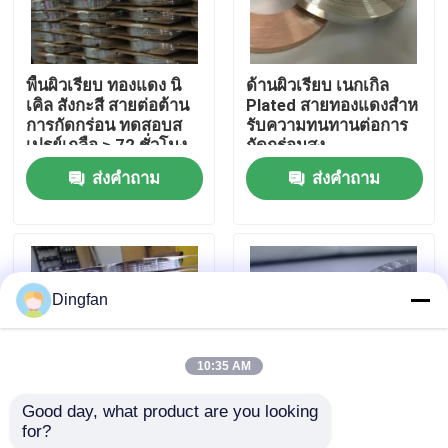
ทัวร์โรงงาน
พื้นผิวเรียบ ทองแดง นิ
ด้านผิวเรียบ เนกเกิล
เคิล สังกะสี สายต่อต้าน
Plated สายทองแดงสําห
ควบคุมคุณภาพ
การกัดกร่อน ทดสอบส
รับความทนทานต่อการ
เปรย์เกลือ ≥ 72 ชั่วโมง
กัดกร่อนสูง
ส่งคำถาม
ส่งคำถาม
ติดต่อเรา
ข่าว
Dingfan
ขอใบเสนอราคา
10:35 AM
แถบนิกเกิลบริสุทธิ์
Good day, what product are you looking 
for?
10 มม-600 มม ความ
การทดสอบสเปรย์เกลือ
แถบเหล็กชุบนิกเกิล