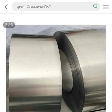
2
/
3