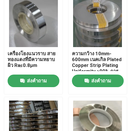
เครื่องโยงแนวราบ สาย
ความกว้าง 10mm-
ทองแดงที่มีความหยาบ
600mm เนคเกิล Plated
ผิว Ra≤0.8μm
Copper Strip Plating
Uniformity ≥90% การ
ทดสอบสเปรย์เกลือ
ส่งคำถาม
ส่งคำถาม
≥24h
บ้าน
สินค้า
เกี่ยวกับเรา