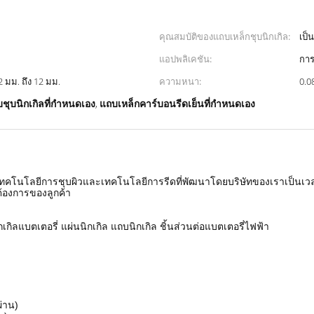
คุณสมบัติของแถบเหล็กชุบนิกเกิล:
เป็
แอปพลิเคชัน:
การ
 มม. ถึง 12 มม.
ความหนา:
0.0
ชุบนิกเกิลที่กำหนดเอง
แถบเหล็กคาร์บอนรีดเย็นที่กำหนดเอง
,
งเทคโนโลยีการชุบผิวและเทคโนโลยีการรีดที่พัฒนาโดยบริษัทของเราเป็นเว
มต้องการของลูกค้า
กเกิลแบตเตอรี่ แผ่นนิกเกิล แถบนิกเกิล ชิ้นส่วนต่อแบตเตอรี่ไฟฟ้า
ผ่าน)