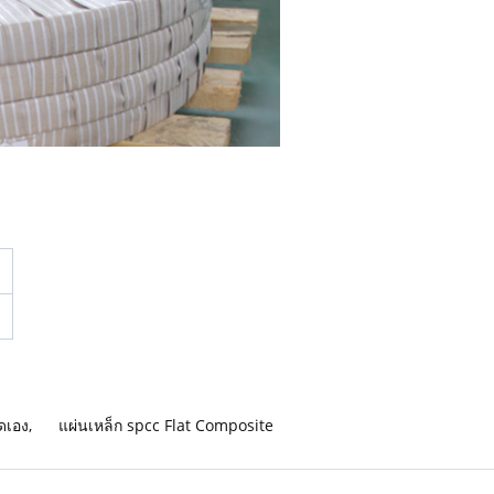
ดเอง
,
แผ่นเหล็ก spcc Flat Composite