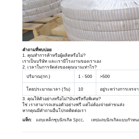
คำถามที่พบบ่อย
1. คุณทำการค้าหรือผู้ผลิตหรือไม่?
เราเป็นบริษัท และเรามีโรงงานของเราเอง
2. เวลาในการจัดส่งของคุณนานเท่าไร?
ปริมาณ(กก.)
1 - 500
>500
โดยประมาณเวลา (วัน)
10
อยู่ระหว่างการเจรจา
3. คุณให้ตัวอย่างหรือไม่?มันฟรีหรือพิเศษ?
ใช่ เราสามารถเสนอตัวอย่างฟรี แต่ไม่ต้องจ่ายค่าขนส่ง
หากคุณมีคำถามอื่นโปรดติดต่อเรา
แท็ก:
แถบเหล็กชุบนิกเกิล Spcc
,
เทปแถบนิกเกิลแบบกำหน